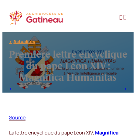
Aller
au


contenu
Actualités
Première lettre encyclique
du pape Léon XIV :
Magnifica Humanitas
Source
La lettre encyclique du pape Léon XIV,
Magnifica