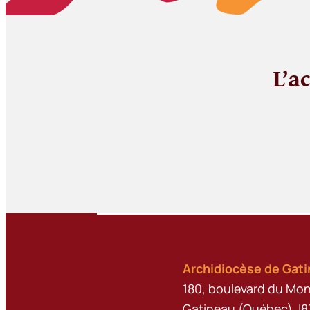
L’a
Archidiocèse de Gat
180, boulevard du Mon
Gatineau (Québec) J8