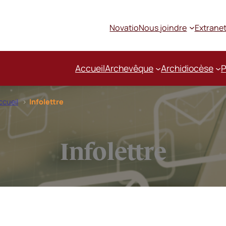
Novatio
Nous joindre
Extrane
Accueil
Archevêque
Archidiocèse
P
ccueil
Infolettre
Infolettre