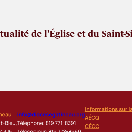
ctualité de l’Église et du Saint-S
Informations sur l
ineau
info@diocesegatineau.org
AÉCQ
t-Bleu,
Téléphone: 819 771-8391
CÉCC
Z 3J5
Télécopieur: 819 778-8969