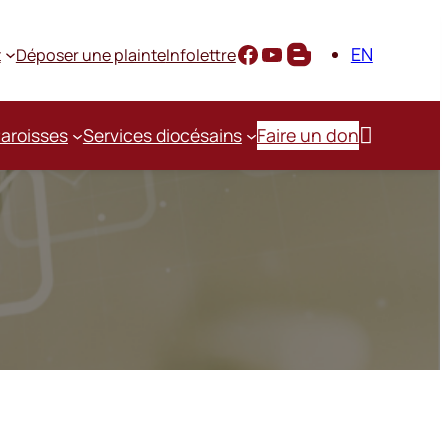
EN
t
Déposer une plainte
Infolettre

aroisses
Services diocésains
Faire un don