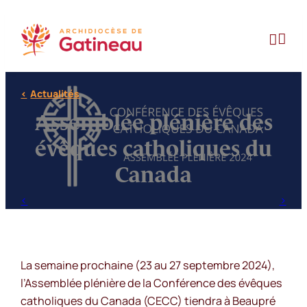
Aller
au


contenu
Actualités
Assemblée plénière des
évêques catholiques du
Canada
La semaine prochaine (23 au 27 septembre 2024),
l’Assemblée plénière de la Conférence des évêques
catholiques du Canada (CECC) tiendra à Beaupré