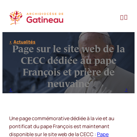
Aller
au


contenu
Actualités
Page sur le site web de la
CECC dédiée au pape
François et prière de
neuvaine
Une page commémorative dédiée à la vie et au
pontificat du pape François est maintenant
disponible sur le site web de la CECC :
Pape