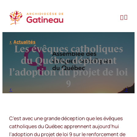
Aller
au


contenu
Actualités
Les évêques catholiques
du Québec déplorent
l’adoption du projet de loi
9
C’est avec une grande déception que les évêques
catholiques du Québec apprennent aujourd’hui
l’adoption du projet de loi 9 sur le renforcement de