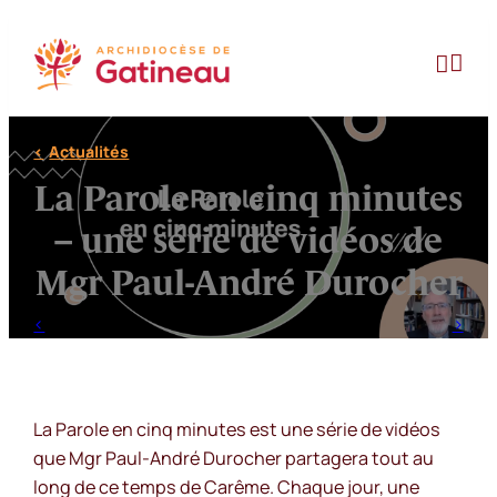
Aller
au


contenu
Actualités
La Parole en cinq minutes
– une série de vidéos de
Mgr Paul-André Durocher
La Parole en cinq minutes
est une série de vidéos
que Mgr Paul-André Durocher partagera tout au
long de ce temps de Carême. Chaque jour, une