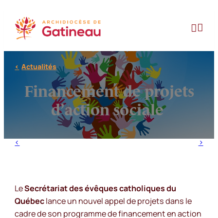
Aller
au


contenu
Actualités
Financement de projets
d’action sociale
Le
Secrétariat des évêques catholiques du
Québec
lance un nouvel appel de projets dans le
cadre de son programme de financement en action