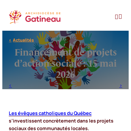
Aller
au


contenu
Actualités
Financement de projets
d’action sociale : 15 mai
2026
Les évêques catholiques du Québec
s’investissent concrètement dans les projets
sociaux des communautés locales.