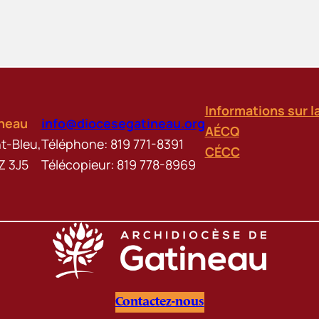
Informations sur l
ineau
info@diocesegatineau.org
AÉCQ
t-Bleu,
Téléphone: 819 771-8391
CÉCC
Z 3J5
Télécopieur: 819 778-8969
Contactez-nous