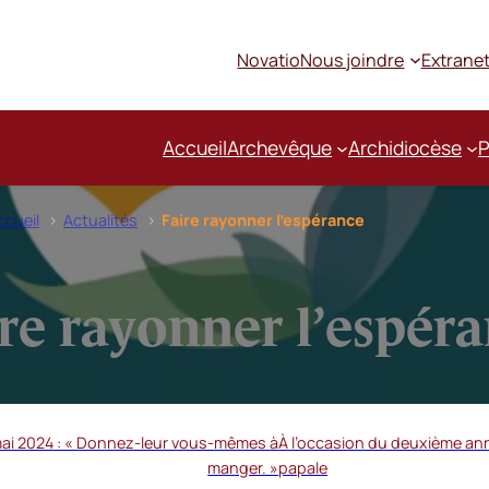
Novatio
Nous joindre
Extrane
Accueil
Archevêque
Archidiocèse
P
ccueil
Actualités
Faire rayonner l’espérance
re rayonner l’espér
ai 2024 : « Donnez-leur vous-mêmes à
À l’occasion du deuxième anni
manger. »
papale