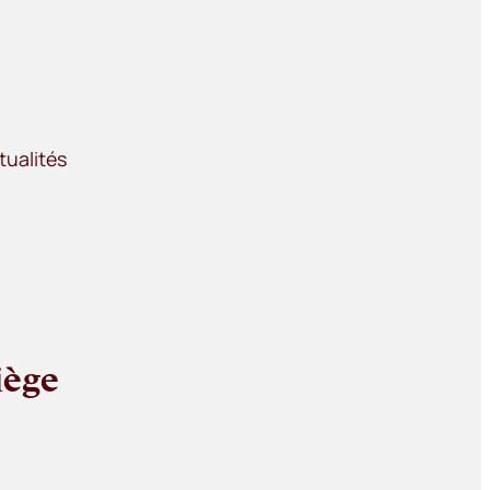
tualités
iège