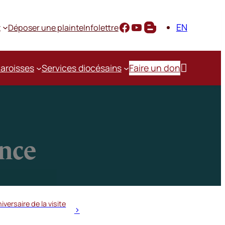
EN
t
Déposer une plainte
Infolettre

aroisses
Services diocésains
Faire un don
ance
versaire de la visite