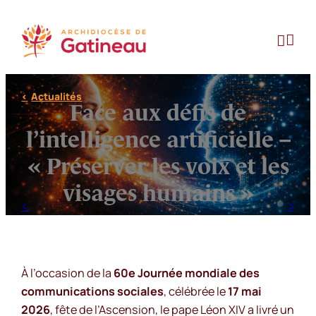
Aller
au


contenu
Actualités
Face aux défis de
l’intelligence artificielle –
« Préserver les voix et les
visages humains »
À l’occasion de la
60e Journée mondiale des
communications sociales
, célébrée le
17 mai
2026
, fête de l’Ascension, le pape Léon XIV a livré un