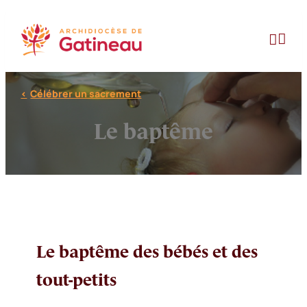
Aller
au


contenu
Célébrer un sacrement
Le baptême
Le baptême des bébés et des
tout-petits